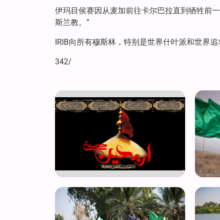
伊玛目侯赛因从麦加前往卡尔巴拉直到牺牲前一
斯兰教。”
IRIB向所有穆斯林，特别是世界什叶派和世界
342/