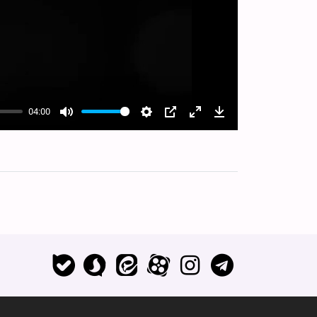
04:00
Mute
Settings
PIP
Enter
Download
fullscreen