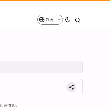
汉语
目侯赛因。