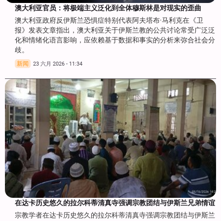
澳大利亚官员：将极端主义泛化到全体穆斯林是对现实的歪曲
澳大利亚政府反伊斯兰恐惧症特别代表阿夫塔布·马利克在《卫
报》发表文章指出，澳大利亚关于伊斯兰教的公共讨论常受广泛泛
化和情绪化语言影响，应依赖基于数据和事实的分析来弥合社会分
歧。
新闻
23 六月 2026 - 11:34
在达卡历史悠久的拉尔科蒂清真寺强调宗教团结与伊斯兰兄弟情谊
宗教学者在达卡历史悠久的拉尔科蒂清真寺强调宗教团结与伊斯兰