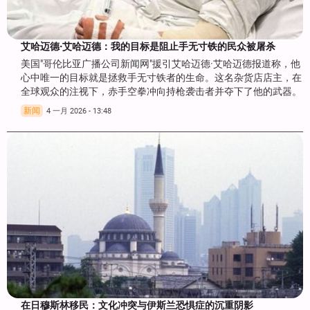
艾哈迈德·艾哈迈德：我的目标是阻止手无寸铁的民众被屠杀
美国"哥伦比亚广播公司新闻网"援引艾哈迈德·艾哈迈德报道称，他
心中唯一的目标就是拯救手无寸铁者的生命。这名杂货店店主，在
全球观众的注视下，赤手空拳冲向持枪袭击者并夺下了他的武器。
新闻
4 一月 2026 - 13:48
在日穆斯林移民：文化冲突与伊斯兰恐惧症的沉重阴影