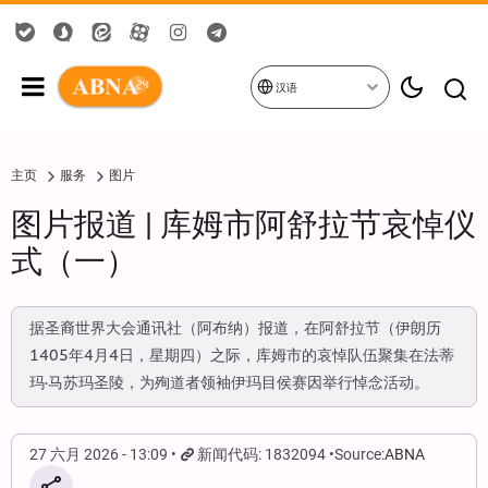
汉语
主页
服务
图片
图片报道 | 库姆市阿舒拉节哀悼仪
式（一）
据圣裔世界大会通讯社（阿布纳）报道，在阿舒拉节（伊朗历
1405年4月4日，星期四）之际，库姆市的哀悼队伍聚集在法蒂
玛·马苏玛圣陵，为殉道者领袖伊玛目侯赛因举行悼念活动。
27 六月 2026 - 13:09
新闻代码: 1832094
Source:
ABNA