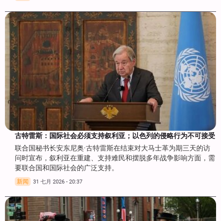
古特雷斯：国际社会必须支持叙利亚；以色列的侵略行为不可接受
联合国秘书长安东尼奥·古特雷斯在结束对大马士革为期三天的访
问时宣布，叙利亚在重建、支持难民和摆脱多年战争影响方面，需
要联合国和国际社会的广泛支持。
新闻
31 七月 2026 - 20:37