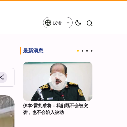
汉语
最新消息
伊朗新空
伊本·雷扎准将：我们既不会被突
来自172个国家
袭，也不会陷入被动
巴因朝圣者进