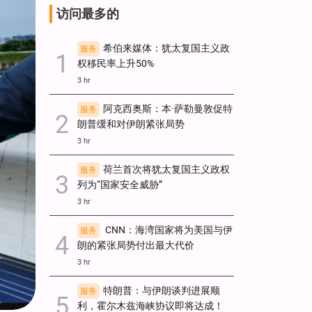
访问最多的
希伯来媒体：犹太复国主义政
服务
权移民率上升50%
3 hr
阿克西奥斯：本·萨勒曼敦促特
服务
朗普缓和对伊朗紧张局势
3 hr
荷兰首次将犹太复国主义政权
服务
列为“国家安全威胁”
3 hr
CNN：海湾国家将为美国与伊
服务
朗的紧张局势付出最大代价
3 hr
特朗普：与伊朗谈判进展顺
服务
利，霍尔木兹海峡协议即将达成！