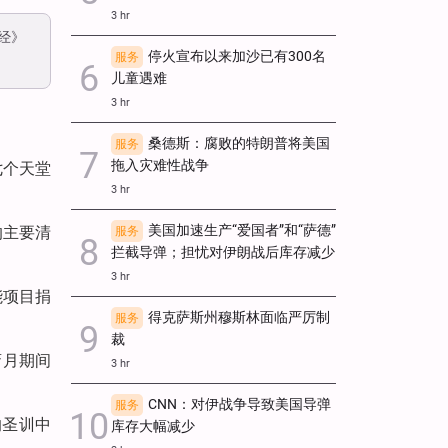
3 hr
经》
停火宣布以来加沙已有300名
服务
儿童遇难
3 hr
桑德斯：腐败的特朗普将美国
服务
拖入灾难性战争
七个天堂
3 hr
美国加速生产“爱国者”和“萨德”
的主要清
服务
拦截导弹；担忧对伊朗战后库存减少
3 hr
能项目捐
得克萨斯州穆斯林面临严厉制
服务
裁
斋月期间
3 hr
CNN：对伊战争导致美国导弹
服务
的圣训中
库存大幅减少