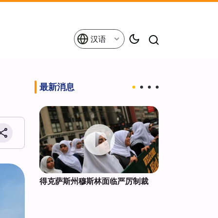
汉语
最新消息
失2.3
得克萨斯州穆斯林面临严厉制裁
土耳其：麦加
安全与战略伙