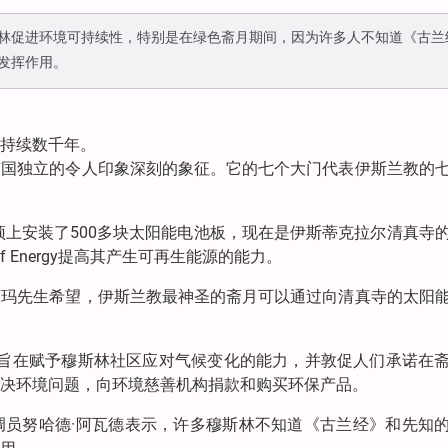
林促进环境可持续性，特别是在绿色斋月期间，因为许多人不知道《古兰
发挥作用。
持续数千年。
该国独立的令人印象深刻的象征。它的七个大门代表伊斯兰教的
顶上安装了500多块太阳能电池板，现在是伊斯蒂克拉尔清真寺
 Energy提高其产生可再生能源的能力。
塔玛先生希望，伊斯兰教最神圣的斋月可以通过向清真寺的太阳
一项倡议，旨在赋予穆斯林社区应对气候变化的能力，并敦促人们承诺在
决环境问题，向环境慈善机构捐款和购买环保产品。
调员努哈德·阿瓦德表示，许多穆斯林不知道《古兰经》和先知