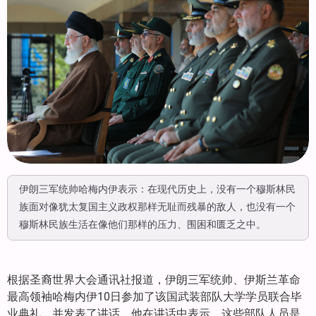
伊朗三军统帅哈梅内伊表示：在现代历史上，没有一个穆斯林民
族面对像犹太复国主义政权那样无耻而残暴的敌人，也没有一个
穆斯林民族生活在像他们那样的压力、围困和匮乏之中。
根据圣裔世界大会通讯社报道，伊朗三军统帅、伊斯兰革命
最高领袖哈梅内伊10日参加了该国武装部队大学学员联合毕
业典礼，并发表了讲话。他在讲话中表示，这些部队人员是