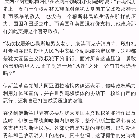
大阿亚图拉哈梅内伊在谈到占领政权的邪恶时说：“在现代历
史上，没有一个穆斯林民族面对像犹太复国主义政权那样无
耻而残暴的敌人，也没有一个穆斯林民族生活在那样的压
力、围困和匮乏之中。而美国和英国没有像支持其他政府那
样如此支持这个篡夺政权。”
“该政权屠杀巴勒斯坦男女老少、亵渎阿克萨清真寺、殴打礼
拜者和在巴勒斯坦人民当中安插全副武装的定居者，这些都
是犹太复国主义政权犯下的罪行。面对所有这些压迫，勇敢
的巴勒斯坦人民除了制造一场“风暴”之外，还有其他选择
吗？”
伊斯兰革命领袖大阿亚图拉哈梅内伊还表示，侵略政权竭力
利用媒体和宣传，并在世界霸权媒体的协助下，粉饰自己的
恶行，还将自己打造成受压迫的嘴脸。
在谈到伊斯兰世界有必要对犹太复国主义政权的罪行作出反
应时，伊朗三军统帅哈梅内伊表示，整个伊斯兰世界都有义
务支持巴勒斯坦民族。这部史诗是智慧的规划者、巴勒斯坦
青年和已故活动人士的杰作。真主慈悯，这部勇敢的史诗将