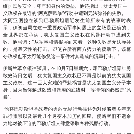
维护民族安全，尊严和身份的堡垒。他还指出，犹太复国主
义政权在最近的“阿克萨风暴”行动中遭到无法弥补的失败。
大阿亚图拉在谈到巴勒斯坦最近发生前所未有的战事时表
示，伊朗当局在这一重要政治军事问题上的立场是正确的，
全世界都在承认，犹太复国主义政权在风暴行动中遭到失
败。他强调：“从军事和情报层面来看，这种失败是无法弥补
的，是毁灭性的打击。即使在所有西方势力的援助下，该篡
夺政权也不太可能修复这一事件对其造成的沉重打击。”
伊斯兰革命领袖强调，在10月7日星期六，即巴勒斯坦青年勇
敢史诗日之后，犹太复国主义政权已不再是以前的犹太复国
主义政权。这一巨大灾难的罪魁祸首是犹太复国主义分子本
身，因为当你越过凶残和暴虐的底线时，等待你的必然是”风
暴”。
他将巴勒斯坦圣战者的勇敢无畏行动描述为对侵略者多年来
罪行累累以及最近几个月变本加厉的回应。侵略者们不遗余
力地对被压迫的巴勒斯坦人肆意采取各种残酷行动。