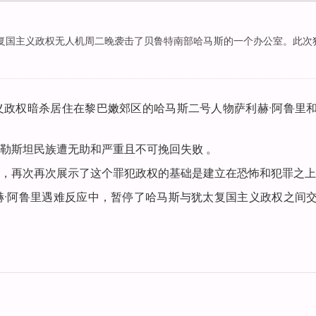
称，犹太复国主义政权无人机周二晚袭击了贝鲁特南部哈马斯的一个办公室。此
义政权暗杀居住在黎巴嫩郊区的哈马斯二号人物萨利赫·阿鲁里
勒斯坦民族遭无助和严重且不可挽回失败 。
，再次再次展示了这个罪犯政权的基础是建立在恐怖和犯罪之上
赫·阿鲁里遇难反应中，暂停了哈马斯与犹太复国主义政权之间