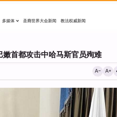
多媒体
圣裔世界大会新闻
教法权威新闻
巴嫩首都攻击中哈马斯官员殉难
《华尔街日报》：美国对
袭计划面临严重质疑