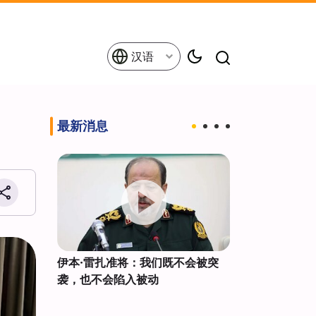
汉语
最新消息
伊朗新空
伊本·雷扎准将：我们既不会被突
来自172个国家
袭，也不会陷入被动
巴因朝圣者进