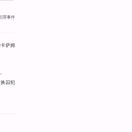
次犯罪事件
和卡萨姆
。
交换囚犯