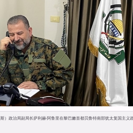
马斯）政治局副局长萨利赫·阿鲁里在黎巴嫩首都贝鲁特南部犹太复国主义