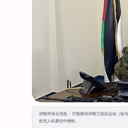
伊朗华语台消息： 巴勒斯坦伊斯兰抵抗运动（哈
的无人机袭击中牺牲。