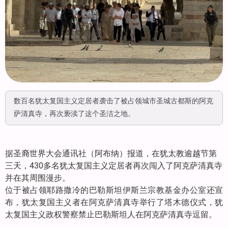
数百名犹太复国主义定居者袭击了被占领城市圣城古都斯的阿克
萨清真寺，再次亵渎了这个圣洁之地。
据圣裔世界大会通讯社（阿布纳）报道，在犹太教逾越节第
三天，430多名犹太复国主义定居者再次闯入了阿克萨清真寺
并在其周围漫步。
位于被占领耶路撒冷的巴勒斯坦伊斯兰宗教基金办公室还宣
布，犹太复国主义者在阿克萨清真寺举行了塔木德仪式，犹
太复国主义政权警察禁止巴勒斯坦人在阿克萨清真寺逗留。