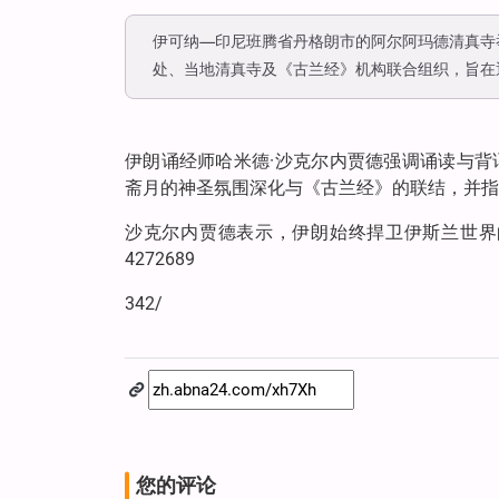
伊可纳—印尼班腾省丹格朗市的阿尔阿玛德清真寺
处、当地清真寺及《古兰经》机构联合组织，旨在
伊朗诵经师哈米德·沙克尔内贾德强调诵读与
斋月的神圣氛围深化与《古兰经》的联结，并指
沙克尔内贾德表示，伊朗始终捍卫伊斯兰世界
4272689
342/
您的评论