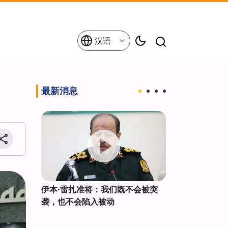
汉语
最新消息
伊朗新空
伊本·雷扎准将：我们既不会被突
来自172个国家
袭，也不会陷入被动
巴因朝圣者进