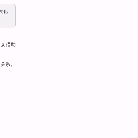
文化
民众借助
际关系。