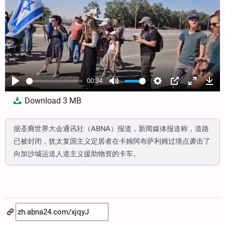
00:34
Play
Mute
Settings
PIP
Enter
Dow
Download
3 MB
fullscree
据圣裔世界大会通讯社（ABNA）报道，新闻媒体报道称，道路
已被封闭，犹太复国主义定居者在卡姆阿布萨利姆过境点袭击了
向加沙城运送人道主义援助物资的卡车。