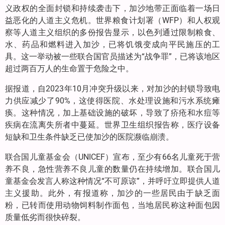
义政权的全面封锁和持续袭击下，加沙地带正面临着一场日
益恶化的人道主义危机。世界粮食计划署（WFP）和人权观
察等人道主义组织的多份报告显示，以色列通过限制粮食、
水、药品和燃料进入加沙，已将饥饿变成向平民施压的工
具。这一举动被一些联合国官员描述为“战争罪”，已将该地区
超过两百万人的生命置于危险之中。
据报道，自2023年10月冲突升级以来，对加沙的封锁导致电
力供应减少了90%，这使得医院、水处理设施和污水系统瘫
痪。这种情况，加上基础设施的破坏，导致了疥疮和水痘等
疾病在流离失所者中蔓延。世界卫生组织报告称，医疗设备
短缺和卫生条件缺乏已使加沙的医院濒临崩溃。
联合国儿童基金会（UNICEF）宣布，至少有66名儿童死于营
养不良，急性营养不良儿童的数量仍在持续增加。联合国儿
童基金会发言人称这种情况“不可原谅”，并呼吁立即提供人道
主义援助。此外，有报道称，加沙的一些居民由于缺乏面
粉，已转而使用动物饲料制作面包，当地居民称这种面包因
质量低劣而很快碎裂。