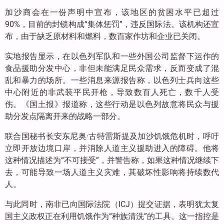
加沙商会在一份声明中宣布，该地区的贫困水平已超过
90%，目前的封锁构成“集体惩罚”，违反国际法。该机构还宣
布，由于缺乏原材料和燃料，数百家作坊和企业已关闭。
实地报告显示，在以色列军队和一些外国公司监督下运作的
食品援助分发中心，非但未能满足民众需求，反而变成了混
乱和暴力的场所。一些消息来源报告称，以色列士兵向这些
中心附近的非武装平民开枪，导致数百人死亡，数千人受
伤。《国土报》报道称，这些行动是以色列故意将民众与援
助分发点隔离开来的战略一部分。
联合国秘书长安东尼奥·古特雷斯提及加沙饥饿危机时，呼吁
立即开放边境口岸，并消除人道主义援助进入的障碍。他将
这种情况描述为“不可接受”，并警告称，如果这种情况继续下
去，可能导致一场人道主义灾难，其破坏性影响将持续数代
人。
与此同时，南非已向国际法院（ICJ）提交证据，表明犹太复
国主义政权正在利用饥饿作为“种族清洗”的工具。这一指控是