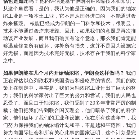
估也是如此吗？
他的评估是基于伊朗的铀浓缩技术和知识，
从这个角度看，是的，我认为他是正确的。因为我们的铀浓
缩工业是一项本土工业，它不是从国外进口的，不能通过轰
炸来摧毁。 核能已经成为伊朗的一门科学和技术，很明显，
技术不能通过轰炸来摧毁。因此，如果我们的意愿是再次推
动该产业发展，而且我们确实有这个意愿，那么我们肯定能
够迅速修复所有破坏，弥补所有损失，这并不是因为设施完
好无损，而是因为技术完好无损，技术存在于我们的科学家
之中。
如果伊朗能在几个月内开始铀浓缩，伊朗会这样做吗？
我们
正在评估以色列政权和美国袭击和侵略后的情况。我们的政
策正在制定中，事实是，我们为铀浓缩工业付出了巨大的努
力；我们的科学家付出了巨大的努力和尝试，我们的人民也
忍受了。而且由于铀浓缩，我们受到了20多年非常严厉的制
裁；他们把我们告到联合国安理会，他们暗杀了我们的科学
家，他们破坏了我们的工业和设施，但在所有这些年中，我
们努力保持我们的铀浓缩计划和平，不超越和平范围，我们
努力向国际社会和所有关心此事的国家证明，这个计划是完