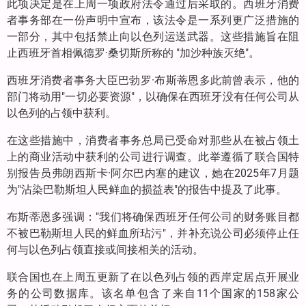
此项决定是在上周一项政府法令通过后采取的。西班牙消费
者事务部在一份声明中宣布，该法令是一系列更广泛措施的
一部分，其中包括禁止向以色列运送武器。这些措施旨在阻
止西班牙首相佩德罗·桑切斯所称的 "加沙种族灭绝"。
西班牙消费者事务大臣巴勃罗·布斯蒂恩多此前曾表示，他的
部门将动用"一切必要资源"，以确保在西班牙没有任何公司从
以色列的占领中获利。
在这些措施中，消费者事务总局已受命对那些从在被占领土
上的商业活动中获利的公司进行调查。此举遵循了联合国特
别报告员弗朗西斯卡·阿尔巴内塞的建议，她在2025年7月题
为"沾染巴勒斯坦人民鲜血的损益表"的报告中提及了此事。
布斯蒂恩多强调："我们将确保西班牙任何公司的财务账目都
不被巴勒斯坦人民的鲜血所玷污"，并补充说公司必须停止任
何与以色列占领直接或间接相关的活动。
联合国也在上周五更新了在以色列占领的西岸定居点开展业
务的公司数据库。该名单包含了来自11个国家的158家公