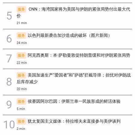
CNN：海湾国家将为美国与伊朗的紧张局势付出最大代
服务
价
21 min
以色列最新袭击加沙造成的破坏（图片新闻）
服务
24 min
阿克西奥斯：本·萨勒曼敦促特朗普缓和对伊朗紧张局势
服务
22 min
美国加速生产“爱国者”和“萨德”拦截导弹；担忧对伊朗战
服务
后库存减少
20 min
侯赛因阿尔巴因：伊斯兰单一民族形成的鲜活体验
服务
5 min
犹太复国主义媒体：特拉维夫未直接参与美伊谈判
服务
2 min