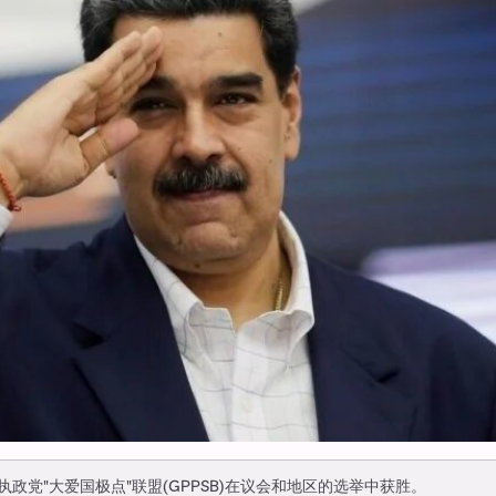
党"大爱国极点"联盟(GPPSB)在议会和地区的选举中获胜。