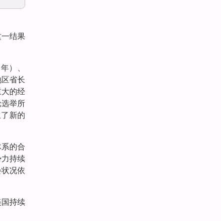
这一结果
1年）、
地区省长
重大的经
轮选举所
生了新的
体系的合
势力持续
会状况依
美国持续