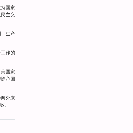
支持国家
殖民主义
制、生产
府工作的
南美国家
排除帝国
会向外来
败。