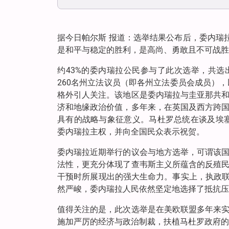
据今日帕尔斯 报道：选举结果公布后，委内瑞
是和平与稳定的胜利，是高尚、勇敢且不可战胜
约43%的委内瑞拉公民参与了此次选举，共选出5
260名州立法议员（即各州立法委员会成员）
格外引人关注。该地区是委内瑞拉与圭亚那共
济和地缘政治价值，多年来，在英国及西方跨
具有的战略与象征意义。马杜罗总统在谈及埃
委内瑞拉主权，并向全国民众表示祝贺。
委内瑞拉近期举行的议会与地方选举，可谓该
法性，更充分体现了查韦斯主义所蕴含的反殖
干预时所展现出的强大生命力。事实上，执政联
然严峻，委内瑞拉人民依然坚定地选择了抵抗压
值得关注的是，此次选举是在美欧联盟多年来
施加严厉的经济与政治制裁，扶植马杜罗政府的