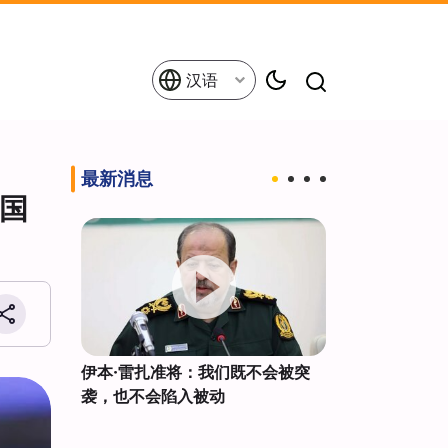
汉语
最新消息
国
伊朗新空
伊本·雷扎准将：我们既不会被突
来自172个国家
袭，也不会陷入被动
巴因朝圣者进