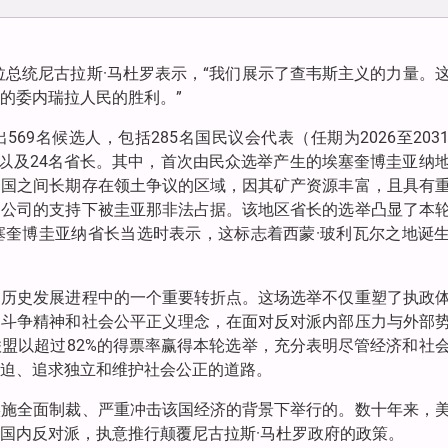
拉总统尼古拉斯·马杜罗表示，“我们展示了查韦斯主义的力量。
的委内瑞拉人民的胜利。”
69名候选人，包括285名国民议会代表（任期为2026至203
，以及24名省长。其中，首次由民众选举产生的埃塞奎博圭亚纳
和国之间长期存在领土争议的区域，因其矿产资源丰富，且具有
国公司的支持下被圭亚那非法占据。该地区省长的选举凸显了本
塞奎博圭亚纳省长当选时表示，这标志着西蒙·玻利瓦尔之地诞
国历史发展进程中的一个重要转折点。这场选举不仅重塑了执政
民斗争精神和社会公平正义理念，在面对反对派内部压力与外部
盟以超过82%的得票率赢得本轮选举，充分表明尽管经济和社
迫、追求独立和维护社会公正的道路。
实施全面制裁、严重冲击该国经济的背景下举行的。数十年来，
国内反对派，执意推行颠覆尼古拉斯·马杜罗政府的政策。