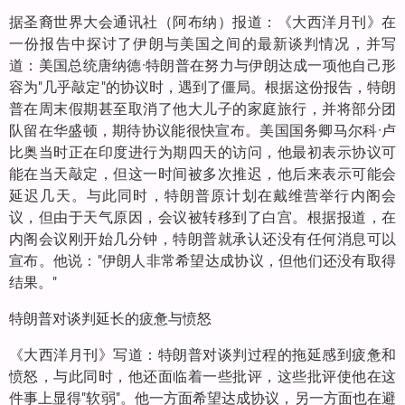
据圣裔世界大会通讯社（阿布纳）报道：《大西洋月刊》在
一份报告中探讨了伊朗与美国之间的最新谈判情况，并写
道：美国总统唐纳德·特朗普在努力与伊朗达成一项他自己形
容为"几乎敲定"的协议时，遇到了僵局。根据这份报告，特朗
普在周末假期甚至取消了他大儿子的家庭旅行，并将部分团
队留在华盛顿，期待协议能很快宣布。美国国务卿马尔科·卢
比奥当时正在印度进行为期四天的访问，他最初表示协议可
能在当天敲定，但这一时间被多次推迟，他后来表示可能会
延迟几天。与此同时，特朗普原计划在戴维营举行内阁会
议，但由于天气原因，会议被转移到了白宫。根据报道，在
内阁会议刚开始几分钟，特朗普就承认还没有任何消息可以
宣布。他说："伊朗人非常希望达成协议，但他们还没有取得
结果。"
特朗普对谈判延长的疲惫与愤怒
《大西洋月刊》写道：特朗普对谈判过程的拖延感到疲惫和
愤怒，与此同时，他还面临着一些批评，这些批评使他在这
件事上显得"软弱"。他一方面希望达成协议，另一方面也在避