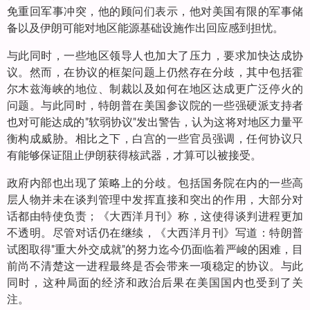
免重回军事冲突，他的顾问们表示，他对美国有限的军事储
备以及伊朗可能对地区能源基础设施作出回应感到担忧。
与此同时，一些地区领导人也加大了压力，要求加快达成协
议。然而，在协议的框架问题上仍然存在分歧，其中包括霍
尔木兹海峡的地位、制裁以及如何在地区达成更广泛停火的
问题。与此同时，特朗普在美国参议院的一些强硬派支持者
也对可能达成的"软弱协议"发出警告，认为这将对地区力量平
衡构成威胁。相比之下，白宫的一些官员强调，任何协议只
有能够保证阻止伊朗获得核武器，才算可以被接受。
政府内部也出现了策略上的分歧。包括国务院在内的一些高
层人物并未在谈判管理中发挥直接和突出的作用，大部分对
话都由特使负责；《大西洋月刊》称，这使得谈判进程更加
不透明。尽管对话仍在继续，《大西洋月刊》写道：特朗普
试图取得"重大外交成就"的努力迄今仍面临着严峻的困难，目
前尚不清楚这一进程最终是否会带来一项稳定的协议。与此
同时，这种局面的经济和政治后果在美国国内也受到了关
注。