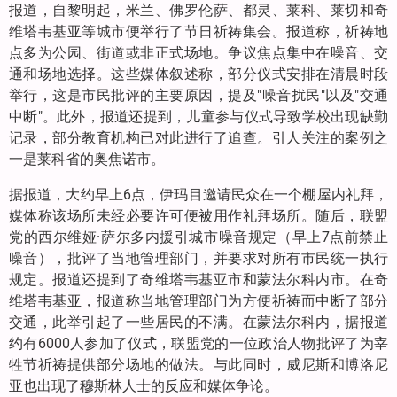
报道，自黎明起，米兰、佛罗伦萨、都灵、莱科、莱切和奇
维塔韦基亚等城市便举行了节日祈祷集会。报道称，祈祷地
点多为公园、街道或非正式场地。争议焦点集中在噪音、交
通和场地选择。这些媒体叙述称，部分仪式安排在清晨时段
举行，这是市民批评的主要原因，提及"噪音扰民"以及"交通
中断"。此外，报道还提到，儿童参与仪式导致学校出现缺勤
记录，部分教育机构已对此进行了追查。引人关注的案例之
一是莱科省的奥焦诺市。
据报道，大约早上6点，伊玛目邀请民众在一个棚屋内礼拜，
媒体称该场所未经必要许可便被用作礼拜场所。随后，联盟
党的西尔维娅·萨尔多内援引城市噪音规定（早上7点前禁止
噪音），批评了当地管理部门，并要求对所有市民统一执行
规定。报道还提到了奇维塔韦基亚市和蒙法尔科内市。在奇
维塔韦基亚，报道称当地管理部门为方便祈祷而中断了部分
交通，此举引起了一些居民的不满。在蒙法尔科内，据报道
约有6000人参加了仪式，联盟党的一位政治人物批评了为宰
牲节祈祷提供部分场地的做法。与此同时，威尼斯和博洛尼
亚也出现了穆斯林人士的反应和媒体争论。