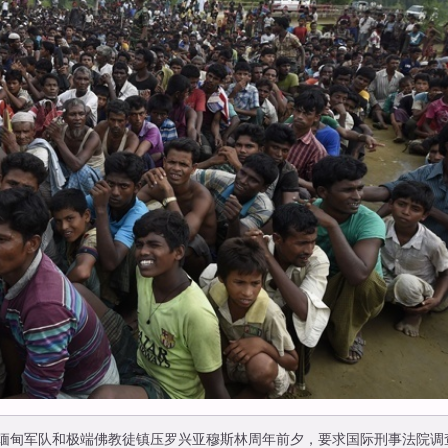
在缅甸军队和极端佛教徒镇压罗兴亚穆斯林周年前夕，要求国际刑事法院调