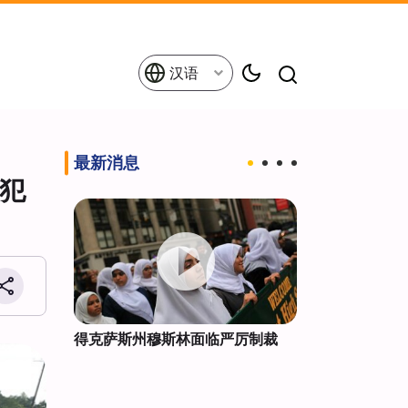
汉语
最新消息
犯
失2.3
得克萨斯州穆斯林面临严厉制裁
土耳其：麦加
安全与战略伙